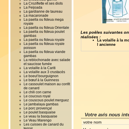
La Croziflette et ses diots
La Feijoada
La gardianne de taureau
La macaronade
La paella ou fideua mega
royale
La paella ou fideua Orientale
La paella ou fideua poulet
Les poêles suivantes on
gambas
réalisées :
La paella ou fideua royale
La volaille à la m
La paella ou fideua royale
l ancienne
poisson
La paella ou fideua viande
gambas
La reblochonade avec salade
et saucisse fumée
La volaille à la Cariti
La volaille aux 3 crustacés
Le boeuf bourguignon
Le bœuf à la Guinness
Le cassoulet maison au confit
de canard
Le chili con carne
Le coucous royal
Le couscous poulet merguez
Le jambalaya gambas
Le porc provençal
Le poulet basquaise
Votre avis nous int
Le veau la basquaise
Le Veau Marengo
Les cuisses de canard du
terroir