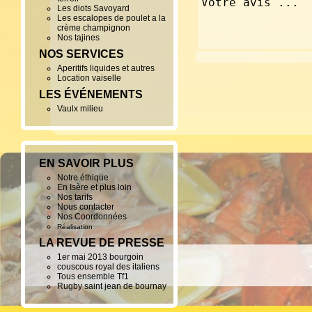
Les diots Savoyard
Les escalopes de poulet a la
crème champignon
Nos tajines
NOS SERVICES
Aperitifs liquides et autres
Location vaiselle
LES ÉVÉNEMENTS
Vaulx milieu
EN SAVOIR PLUS
Notre éthique
En Isère et plus loin
Nos tarifs
Nous contacter
Nos Coordonnées
Réalisation
LA REVUE DE PRESSE
1er mai 2013 bourgoin
couscous royal des italiens
Tous ensemble Tf1
Rugby saint jean de bournay