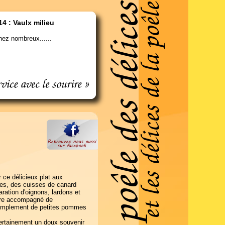
14 : Vaulx milieu
ez nombreux......
 ce délicieux plat aux
ées, des cuisses de canard
ration d'oignons, lardons et
tre accompagné de
 simplement de petites pommes
certainement un doux souvenir