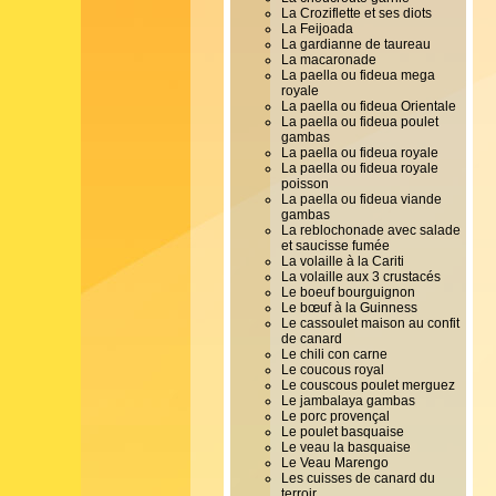
La Croziflette et ses diots
La Feijoada
La gardianne de taureau
La macaronade
La paella ou fideua mega
royale
La paella ou fideua Orientale
La paella ou fideua poulet
gambas
La paella ou fideua royale
La paella ou fideua royale
poisson
La paella ou fideua viande
gambas
La reblochonade avec salade
et saucisse fumée
La volaille à la Cariti
La volaille aux 3 crustacés
Le boeuf bourguignon
Le bœuf à la Guinness
Le cassoulet maison au confit
de canard
Le chili con carne
Le coucous royal
Le couscous poulet merguez
Le jambalaya gambas
Le porc provençal
Le poulet basquaise
Le veau la basquaise
Le Veau Marengo
Les cuisses de canard du
terroir