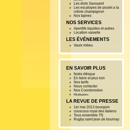
Les diots Savoyard
Les escalopes de poulet a la
crème champignon
Nos tajines
NOS SERVICES
Aperitifs liquides et autres
Location vaiselle
LES ÉVÉNEMENTS
Vaulx milieu
EN SAVOIR PLUS
Notre éthique
En Isère et plus loin
Nos tarifs
Nous contacter
Nos Coordonnées
Réalisation
LA REVUE DE PRESSE
1er mai 2013 bourgoin
couscous royal des italiens
Tous ensemble Tf1
Rugby saint jean de bournay