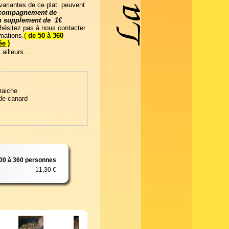
 variantes de ce plat peuvent
accompagnement de
 un supplement de
1€
'hésitez pas à nous contacter
rmations.
(
de 50 à 360
ée
)
t ailleurs …
raiche
de canard
00 à 360 personnes
11,30 €