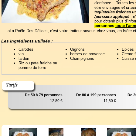
d'enfance... Toutes les
être envisagée
et si 
tagliatelles fraiches
/pers
sera appliqué
, n
pour obtenir plus d'info
personnes
toute l'ann
oLa Poêle Des Délices, c'est votre traiteur-saveur, chez vous, en Isère e
Les ingrédients utilisés :
Carottes
Oignons
Epices
vin
herbes de provence
Creme f
lardon
Champignons
Cuisse 
Riz ou pate fraiche ou
pomme de terre
De 50 à 79 personnes
De 80 à 199 personnes
De 2
12,80 €
11,80 €