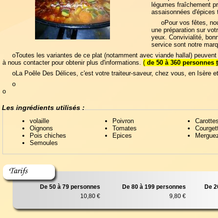
légumes fraîchement p
assaisonnées d'épices t
oPour vos fêtes, no
une préparation sur votr
yeux. Convivialité, bon
service sont notre marq
oToutes les variantes de ce plat (notamment avec viande hallal) peuvent 
à nous contacter pour obtenir plus d'informations.
(
de 50 à 360 personnes
oLa Poêle Des Délices, c'est votre traiteur-saveur, chez vous, en Isère e
o
o
Les ingrédients utilisés :
volaille
Poivron
Carotte
Oignons
Tomates
Courget
Pois chiches
Epices
Mergue
Semoules
De 50 à 79 personnes
De 80 à 199 personnes
De 2
10,80 €
9,80 €