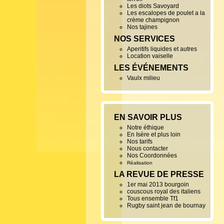
Les diots Savoyard
Les escalopes de poulet a la
crème champignon
Nos tajines
NOS SERVICES
Aperitifs liquides et autres
Location vaiselle
LES ÉVÉNEMENTS
Vaulx milieu
EN SAVOIR PLUS
Notre éthique
En Isère et plus loin
Nos tarifs
Nous contacter
Nos Coordonnées
Réalisation
LA REVUE DE PRESSE
1er mai 2013 bourgoin
couscous royal des italiens
Tous ensemble Tf1
Rugby saint jean de bournay