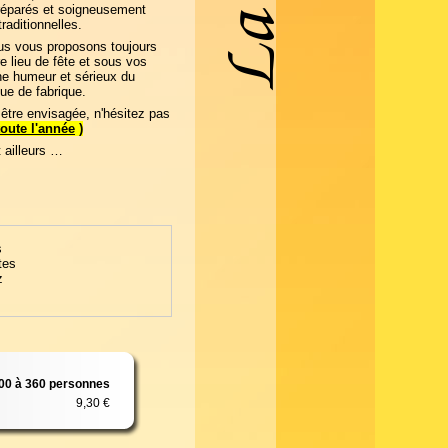
réparés et soigneusement
raditionnelles.
us vous proposons toujours
e lieu de fête et sous vos
ne humeur et sérieux du
ue de fabrique.
être envisagée, n'hésitez pas
toute l'année
)
t ailleurs …
s
tes
z
00 à 360 personnes
9,30 €