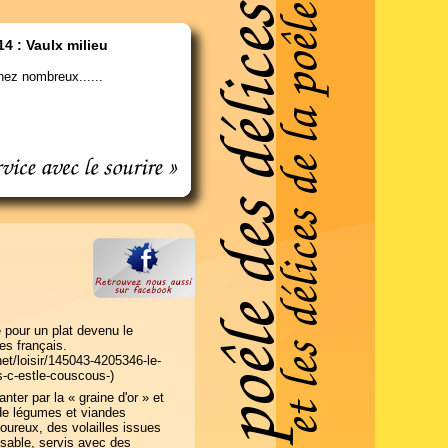
14 : Vaulx milieu
ez nombreux......
 pour un plat devenu le
es français.
et/loisir/145043-4205346-le-
is-c-estle-couscous-
)
ter par la « graine d'or » et
e légumes et viandes
oureux, des volailles issues
sable, servis avec des