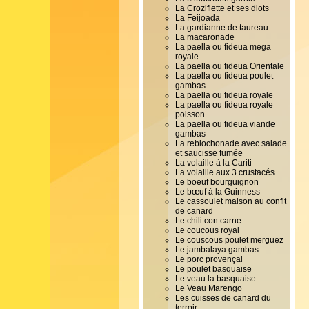
La Croziflette et ses diots
La Feijoada
La gardianne de taureau
La macaronade
La paella ou fideua mega
royale
La paella ou fideua Orientale
La paella ou fideua poulet
gambas
La paella ou fideua royale
La paella ou fideua royale
poisson
La paella ou fideua viande
gambas
La reblochonade avec salade
et saucisse fumée
La volaille à la Cariti
La volaille aux 3 crustacés
Le boeuf bourguignon
Le bœuf à la Guinness
Le cassoulet maison au confit
de canard
Le chili con carne
Le coucous royal
Le couscous poulet merguez
Le jambalaya gambas
Le porc provençal
Le poulet basquaise
Le veau la basquaise
Le Veau Marengo
Les cuisses de canard du
terroir