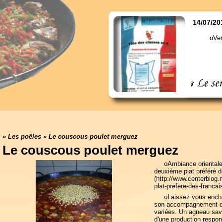
14/07/20
oVen
»
Les poêles
»
Le couscous poulet merguez
Le couscous poulet merguez
oAmbiance orientale
deuxième plat préféré d
(
http://www.centerblog.n
plat-prefere-des-franca
oLaissez vous enchan
son accompagnement d
variées. Un agneau sav
d'une production respon