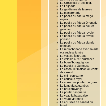
La Croziflette et ses diots
La Feijoada
La gardianne de taureau
La macaronade
La paella ou fideua mega
royale
La paella ou fideua Orientale
La paella ou fideua poulet
gambas
La paella ou fideua royale
La paella ou fideua royale
poisson
La paella ou fideua viande
gambas
La reblochonade avec salade
et saucisse fumée
La volaille à la Cariti
La volaille aux 3 crustacés
Le boeuf bourguignon
Le bœuf à la Guinness
Le cassoulet maison au confit
de canard
Le chili con carne
Le coucous royal
Le couscous poulet merguez
Le jambalaya gambas
Le porc provençal
Le poulet basquaise
Le veau la basquaise
Le Veau Marengo
Les cuisses de canard du
terroir