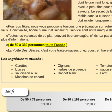
dont le grain est long, 
avec la peau fine pour 
saveurs. Le secret de la
réside dans la cuisson :
doit mijoter longuement
oPour vos fêtes, nous vous proposons toujours une préparation sur votre 
yeux. Convivialité, bonne humeur et sérieux du service sont notre marque de
oToutes les variantes de ce plat peuvent être envisagée, n'hésitez pas à
plus d'informations.
o
(
de 50 à 360 personnes
toute l'année
)
oLa Poêle Des Délices, c'est votre traiteur-saveur, chez vous, en Isère e
Les ingrédients utilisés :
Carottes
Oignons
Tomate
Epices
herbes de provence
sauciss
saucisson a l'ail
Haricot blanc
Lard
Manchon de canard
De 50 à 79 personnes
De 80 à 199 personnes
De 2
13,30 €
12,30 €