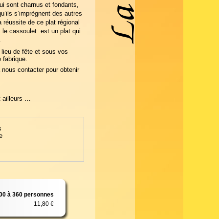
qui sont charnus et fondants,
qu’ils s’imprègnent des autres
 réussite de ce plat régional
 le cassoulet est un plat qui
.
lieu de fête et sous vos
 fabrique.
 nous contacter pour obtenir
t ailleurs …
s
e
00 à 360 personnes
11,80 €