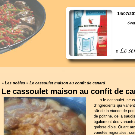
14/07/20
oVen
»
Les poêles
»
Le cassoulet maison au confit de canard
Le cassoulet maison au confit de c
o
le cassoulet se c
d’ingrédients qui varient
sûr de la viande de por
de poitrine, de la sauci
également des variantes
graisse d’oie. Quant aux
variétés régionales, co