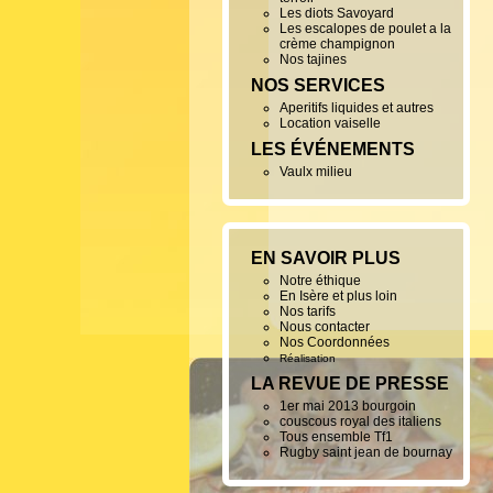
Les diots Savoyard
Les escalopes de poulet a la
crème champignon
Nos tajines
NOS SERVICES
Aperitifs liquides et autres
Location vaiselle
LES ÉVÉNEMENTS
Vaulx milieu
EN SAVOIR PLUS
Notre éthique
En Isère et plus loin
Nos tarifs
Nous contacter
Nos Coordonnées
Réalisation
LA REVUE DE PRESSE
1er mai 2013 bourgoin
couscous royal des italiens
Tous ensemble Tf1
Rugby saint jean de bournay