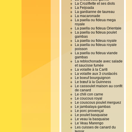
La Croziflette et ses diots
La Feijoada
La gardianne de taureau
La macaronade
La paella ou fideua mega
royale
La paella ou fideua Orientale
La paella ou fideua poulet
gambas
La paella ou fideua royale
La paella ou fideua royale
poisson
La paella ou fideua viande
gambas
La reblochonade avec salade
et saucisse fumée
La volaille à la Cariti
La volaille aux 3 crustacés
Le boeuf bourguignon
Le bœuf à la Guinness
Le cassoulet maison au confit
de canard
Le chili con carne
Le coucous royal
Le couscous poulet merguez
Le jambalaya gambas
Le porc provençal
Le poulet basquaise
Le veau la basquaise
Le Veau Marengo
Les cuisses de canard du
terroir