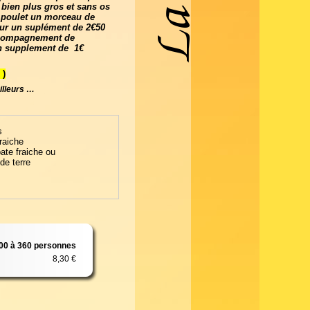
 bien plus gros et sans os
 poulet un morceau de
pour un suplément de 2€50
ccompagnement de
 un supplement de
1€
)
ailleurs …
s
raiche
ate fraiche ou
e terre
00 à 360 personnes
8,30 €