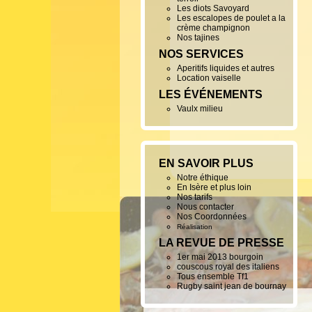
Les diots Savoyard
Les escalopes de poulet a la
crème champignon
Nos tajines
NOS SERVICES
Aperitifs liquides et autres
Location vaiselle
LES ÉVÉNEMENTS
Vaulx milieu
EN SAVOIR PLUS
Notre éthique
En Isère et plus loin
Nos tarifs
Nous contacter
Nos Coordonnées
Réalisation
LA REVUE DE PRESSE
1er mai 2013 bourgoin
couscous royal des italiens
Tous ensemble Tf1
Rugby saint jean de bournay