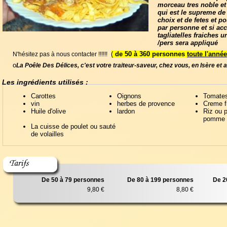
morceau tres noble et
qui est le supreme de
choix et de fetes et 
par personne
et si a
tagliatelles fraiches
/pers
sera appliqué
(
de 50 à 360 personnes
toute l'année
N'hésitez pas à nous contacter !!!!!!
o
La Poêle Des Délices, c'est votre traiteur-saveur, chez vous, en Isère et 
Les ingrédients utilisés :
Carottes
Oignons
Tomate
vin
herbes de provence
Creme f
Huile d'olive
lardon
Riz ou p
pomme d
La cuisse de poulet ou sauté
de volailles
De 50 à 79 personnes
De 80 à 199 personnes
De 2
9,80 €
8,80 €