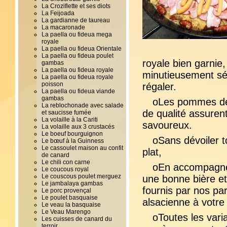
La Croziflette et ses diots
La Feijoada
La gardianne de taureau
La macaronade
La paella ou fideua mega
royale
La paella ou fideua Orientale
La paella ou fideua poulet
royale bien garnie,
gambas
La paella ou fideua royale
minutieusement sél
La paella ou fideua royale
poisson
régaler.
La paella ou fideua viande
gambas
oLes pommes de 
La reblochonade avec salade
de qualité assuren
et saucisse fumée
La volaille à la Cariti
savoureux.
La volaille aux 3 crustacés
Le boeuf bourguignon
oSans dévoiler t
Le bœuf à la Guinness
Le cassoulet maison au confit
plat,
de canard
Le chili con carne
oEn accompagnem
Le coucous royal
Le couscous poulet merguez
une bonne bière et 
Le jambalaya gambas
fournis par nos pa
Le porc provençal
Le poulet basquaise
alsacienne à votre 
Le veau la basquaise
Le Veau Marengo
oToutes les vari
Les cuisses de canard du
terroir