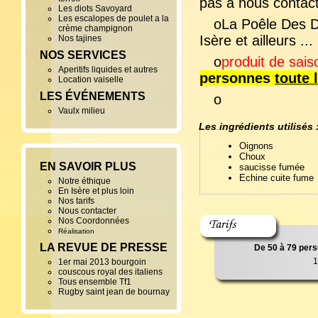
pas à nous contact
Les diots Savoyard
Les escalopes de poulet a la
oLa Poêle Des Dé
crème champignon
Isère et ailleurs ...
Nos tajines
NOS SERVICES
o
produit de sais
Aperitifs liquides et autres
personnes
toute 
Location vaiselle
LES ÉVÉNEMENTS
o
Vaulx milieu
Les ingrédients utilisés 
Oignons
Choux
EN SAVOIR PLUS
saucisse fumée
Echine cuite fume
Notre éthique
En Isère et plus loin
Nos tarifs
Nous contacter
Nos Coordonnées
Réalisation
LA REVUE DE PRESSE
De 50 à 79 per
1
1er mai 2013 bourgoin
couscous royal des italiens
Tous ensemble Tf1
Rugby saint jean de bournay