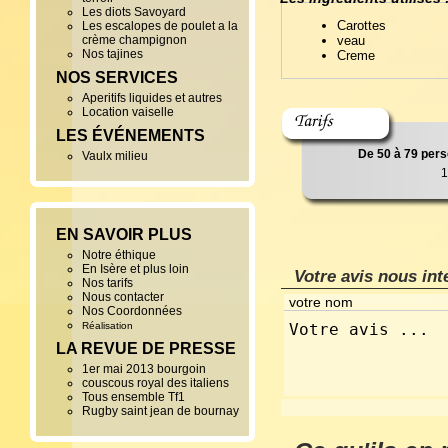
Les diots Savoyard
Carottes
Les escalopes de poulet a la
crème champignon
veau
Nos tajines
Creme
NOS SERVICES
Aperitifs liquides et autres
Location vaiselle
LES ÉVÉNEMENTS
De 50 à 79 per
Vaulx milieu
1
EN SAVOIR PLUS
Notre éthique
En Isère et plus loin
Votre avis nous int
Nos tarifs
Nous contacter
Nos Coordonnées
Réalisation
LA REVUE DE PRESSE
1er mai 2013 bourgoin
couscous royal des italiens
Tous ensemble Tf1
Rugby saint jean de bournay