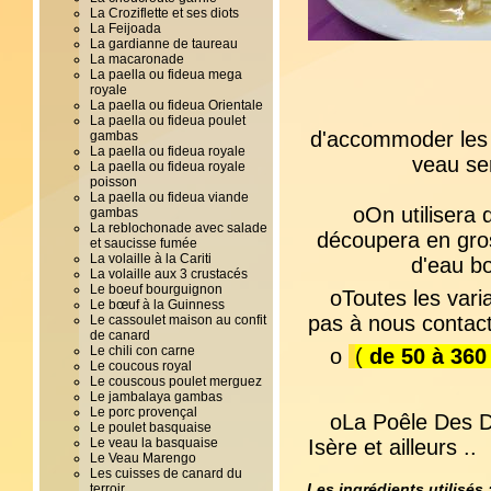
La Croziflette et ses diots
La Feijoada
La gardianne de taureau
La macaronade
La paella ou fideua mega
royale
La paella ou fideua Orientale
La paella ou fideua poulet
d'accommoder les r
gambas
La paella ou fideua royale
veau se
La paella ou fideua royale
poisson
La paella ou fideua viande
o
On utilisera
gambas
La reblochonade avec salade
découpera en gr
et saucisse fumée
La volaille à la Cariti
d'eau bo
La volaille aux 3 crustacés
Le boeuf bourguignon
oToutes les vari
Le bœuf à la Guinness
pas à nous contact
Le cassoulet maison au confit
de canard
Le chili con carne
o
(
de 50 à 36
Le coucous royal
Le couscous poulet merguez
Le jambalaya gambas
Le porc provençal
oLa Poêle Des Dé
Le poulet basquaise
Le veau la basquaise
Isère et ailleurs ..
Le Veau Marengo
Les cuisses de canard du
Les ingrédients utilisés 
terroir